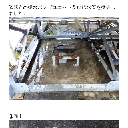
②既存の揚水ポンプユニット及び給水管を撤去し
ました。
③同上