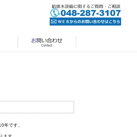
10年です。
。
ります。