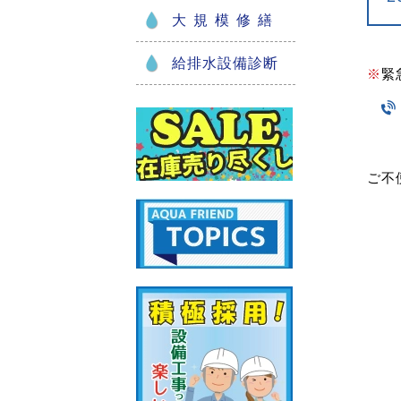
大規模修繕
給排水設備診断
※
緊
ご不