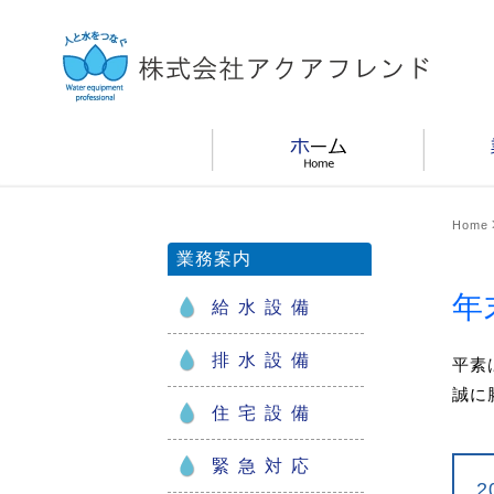
Home
業務案内
年
給水設備
排水設備
平素
誠に
住宅設備
緊急対応
2